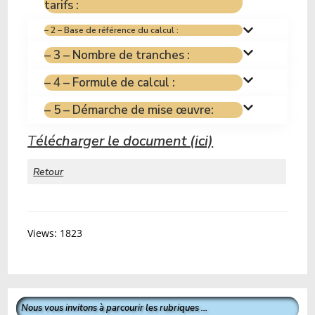
tarifs :
– 2 – Base de référence du calcul :
– 3 – Nombre de tranches :
– 4 – Formule de calcul :
– 5 – Démarche de mise œuvre:
T
élécharger le document (ici)
Retour
Views: 1823
Nous vous invitons à parcourir les rubriques ...