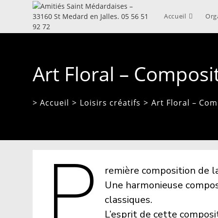
Skip
to
Accueil
Org
content
Art Floral – Composi
> Accueil
>
Loisirs créatifs
>
Art Floral – Co
P
remière composition de l
Une harmonieuse composi
classiques.
L’esprit de cette composi