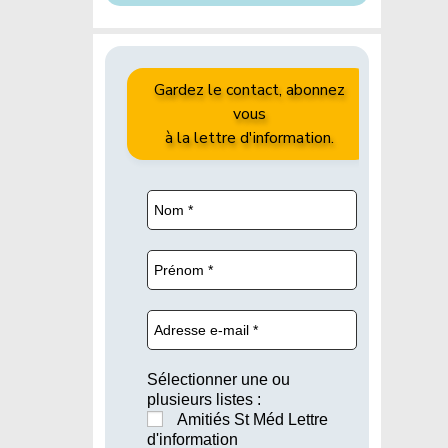
Gardez le contact, abonnez
vous
à la lettre d'information.
Sélectionner une ou
plusieurs listes :
Amitiés St Méd Lettre
d'information