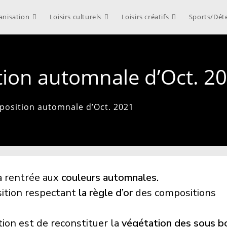
anisation
Loisirs culturels
Loisirs créatifs
Sports/Dét
tion automnale d’Oct. 2
mposition automnale d’Oct. 2021
a rentrée aux
couleurs automnales.
tion respectant
la règle d’or
des compositions
tion est de reconstituer la
végétation des sous b