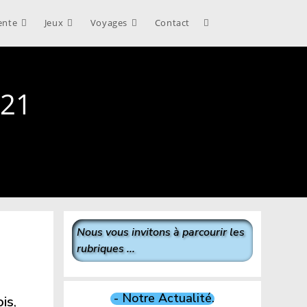
ente
Jeux
Voyages
Contact
Toggle
website
021
search
Nous vous invitons à parcourir les
rubriques ...
- Notre Actualité.
ois
,