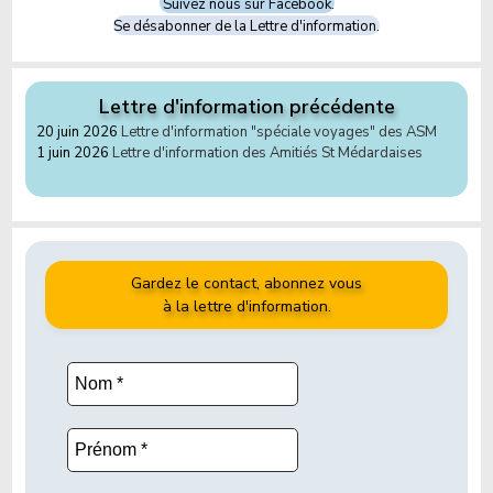
Suivez nous sur Facebook.
Se désabonner de la Lettre d'information.
Lettre d'information précédente
20 juin 2026
Lettre d'information "spéciale voyages" des ASM
1 juin 2026
Lettre d'information des Amitiés St Médardaises
Gardez le contact, abonnez vous
à la lettre d'information.