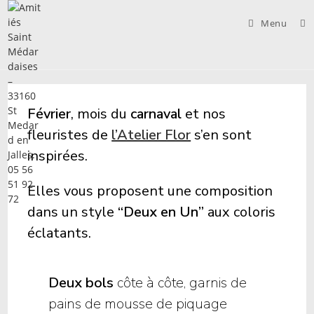
Skip
to
Menu
content
Février
, mois du
carnaval
et nos
fleuristes de
l’Atelier Flor
s’en sont
inspirées.
Elles vous proposent une
composition
dans un style
“Deux en Un”
aux coloris
éclatants.
Deux bols
côte à côte, garnis de
pains de mousse de piquage