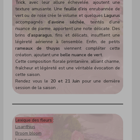
Trick
, avec leur allure échevelée, ajoutent une
texture amusante. Une
feuille d’iris
enrubannée de
vert ou de rose crée le volume et quelques
Lagurus
accompagnés
d’avoine séchée
, teintés d’une
nuance de parme, apportent une note délicate. Des
brins
d’asparagus
, fins et délicats, insufflent une
légèreté aérienne à l’ensemble. Enfin, de petits
rameaux de thuyas
viennent compléter cette
création, ajoutant une
belle nuance de vert
.
Cette composition florale printanière, alliant charme,
fraîcheur et légèreté est une véritable évocation de
cette saison.
Rendez vous le
20 et 21 Juin
pour une dernière
session de la saison .
Lexique des fleurs
:
Lisanthius
Broom bloom
Lagurus