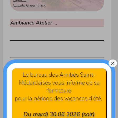
Œillets Green Trick
Ambiance Atelier
…
×
Le bureau des Amitiés Saint-
Médardaises vous informe de sa
fermeture
Crédit photos / texte : Pierrette V. Eric V.
Mise en page : Eric V.
pour la période des vacances d’été.
Retour
Page de l’activité
Du mardi 30.06 2026 (soir)