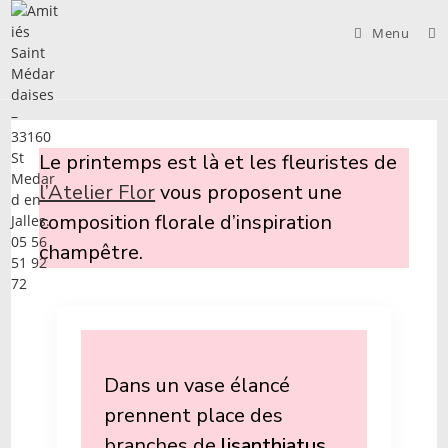
Skip
to
Menu
content
Le printemps est là et les fleuristes de
l’Atelier Flor
vous proposent une
composition florale d’inspiration
champêtre.
Dans un vase élancé
prennent place des
branches de
lisanthiatus
,