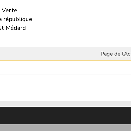
 Verte
a république
St Médard
Page de l’Ac