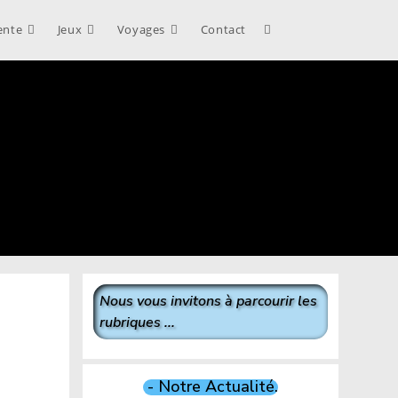
ente
Jeux
Voyages
Contact
Toggle
website
search
Nous vous invitons à parcourir les
rubriques ...
- Notre Actualité.