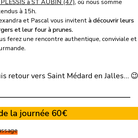
 PLESSIS à ST AUBIN (47)
, où nous somme
tendus à 15h.
exandra et Pascal vous invitent
à découvrir leurs
rgers et leur four à prunes.
us ferez une rencontre authentique, conviviale et
urmande.
is retour vers Saint Médard en Jalles… 
 de la journée 60€
assage