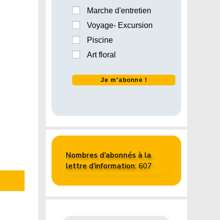
Marche d'entretien
Voyage- Excursion
Piscine
Art floral

Nombres d'abonnés à la
lettre d'information
: 607