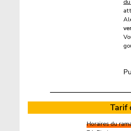
du
at
Al
ve
Vo
go
Pu
Tarif
Horaires du ram