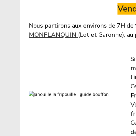
Vend
Nous partirons aux environs de 7H de S
MONFLANQUIN
(Lot et Garonne), au
S
m
l’
Ce
F
Vo
fr
Ce
d