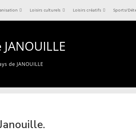
anisation
Loisirs culturels
Loisirs créatifs
Sports/Dét
e JANOUILLE
ays de JANOUILLE
anouille.