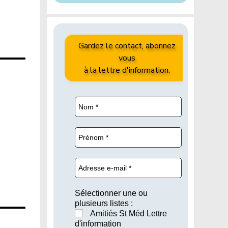
Gardez le contact, abonnez
vous
à la lettre d'information.
Sélectionner une ou
plusieurs listes :
Amitiés St Méd Lettre
d'information