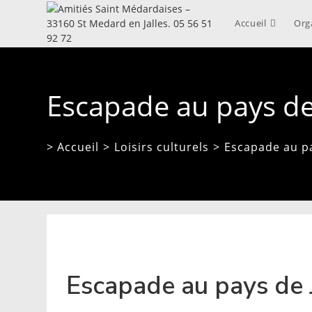
Skip
to
Accueil
Org
content
Escapade au pays d
> Accueil
>
Loisirs culturels
>
Escapade au p
Escapade au pays de J