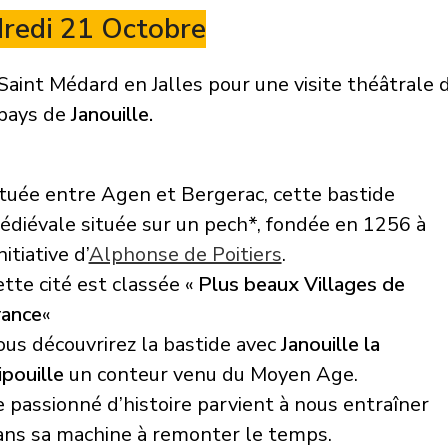
redi 21 Octobre
aint Médard en Jalles pour une visite théâtrale 
 pays de
Janouille.
ituée entre Agen et Bergerac, cette bastide
édiévale située sur un pech*, fondée en 1256 à
initiative d’
Alphonse de Poitiers
.
tte cité est classée «
Plus beaux Villages de
rance
«
us découvrirez la bastide avec
Janouille la
ipouille
un conteur venu du Moyen Age.
 passionné d’histoire parvient à nous entraîner
ans sa machine à remonter le temps.