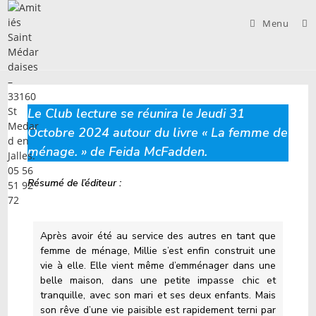
Skip
to
Menu
content
Le Club lecture se réunira le Jeudi 31
Octobre 2024 autour du livre « La femme de
ménage. »
de Feida McFadden.
Résumé de l’éditeur :
Après avoir été au service des autres en tant que
femme de ménage, Millie s’est enfin construit une
vie à elle. Elle vient même d’emménager dans une
belle maison, dans une petite impasse chic et
tranquille, avec son mari et ses deux enfants. Mais
son rêve d’une vie paisible est rapidement terni par