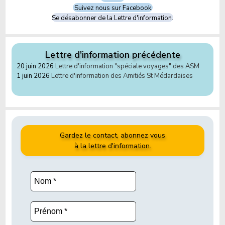
Suivez nous sur Facebook.
Se désabonner de la Lettre d'information.
Lettre d'information précédente
20 juin 2026
Lettre d'information "spéciale voyages" des ASM
1 juin 2026
Lettre d'information des Amitiés St Médardaises
Gardez le contact, abonnez vous
à la lettre d'information.