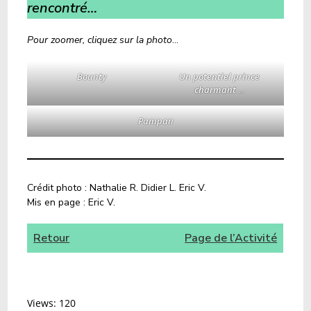
rencontré…
Pour zoomer, cliquez sur la photo
…
Bounty
Un potentiel prince
charman
t
…
Pampan
Crédit photo : Nathalie R. Didier L. Eric V.
Mis en page : Eric V.
Retour
Page de l’Activité
Views: 120