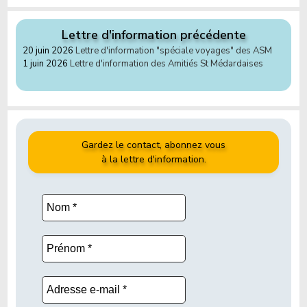
Lettre d'information précédente
20 juin 2026
Lettre d'information "spéciale voyages" des ASM
1 juin 2026
Lettre d'information des Amitiés St Médardaises
Gardez le contact, abonnez vous
à la lettre d'information.