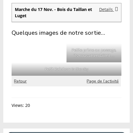
Marche du 17 Nov. - Bois du Taillan et
Details
Luget
Quelques images de notre sortie…
Petite prime au passage
,
ils nous attendaient …
Petit Rainbow
in the sky
Retour
Page de l’activité
Views: 20