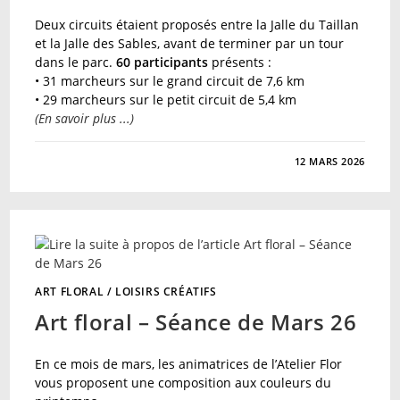
Deux circuits étaient proposés entre la Jalle du Taillan
et la Jalle des Sables, avant de terminer par un tour
dans le parc.
60 participants
présents :
• 31 marcheurs sur le grand circuit de 7,6 km
• 29 marcheurs sur le petit circuit de 5,4 km
(En savoir plus ...)
SUR
COMMENTAIRES FERMÉS
12 MARS 2026
MARCHE
D’ENTRETIEN
DU
12
MARS
26
–
DU
PARC
DE
MAJOLAN
ART FLORAL
/
LOISIRS CRÉATIFS
AUX
JALLES
Art floral – Séance de Mars 26
En ce mois de mars, les animatrices de l’Atelier Flor
vous proposent une composition aux couleurs du