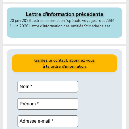
Lettre d'information précédente
20 juin 2026
Lettre d'information "spéciale voyages" des ASM
1 juin 2026
Lettre d'information des Amitiés St Médardaises
Gardez le contact, abonnez vous
à la lettre d'information.