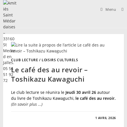
Skip
to
Menu
content
CLUB LECTURE
/
LOISIRS CULTURELS
Le café des au revoir –
Toshikazu Kawaguchi
Le club lecture se réunira le
Jeudi 30 avril 26
autour
du livre de Toshikazu Kawaguchi,
le café des au revoir.
(En savoir plus ...)
SUR
COMMENTAIRES FERMÉS
1 AVRIL 2026
LE
CAFÉ