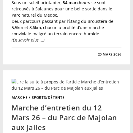
Sous un soleil printanier,
54 marcheurs
se sont
retrouvés à Salaunes pour une belle sortie dans le
Parc naturel du Médoc.
Deux parcours passant par l’Étang du Broustéra de
5,5km et 8,6km, chacun a profité d’une marche
conviviale malgré un terrain encore humide.
(En savoir plus ...)
SUR
COMMENTAIRES FERMÉS
20 MARS 2026
MARCHE
DU
JEUDI
19
MARS
–
SALAUNES
–
ÉTANG
DU
BROUSTÉRA
MARCHE
/
SPORTS/DÉTENTE
Marche d’entretien du 12
Mars 26 – du Parc de Majolan
aux Jalles