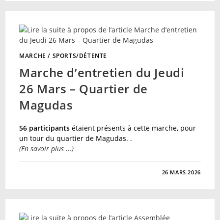
DES
AU
REVOIR
–
TOSHIKAZU
KAWAGUCHI
MARCHE
/
SPORTS/DÉTENTE
Marche d’entretien du Jeudi
26 Mars – Quartier de
Magudas
56 participants
étaient présents à cette marche, pour
un tour du quartier de Magudas. .
(En savoir plus ...)
SUR
COMMENTAIRES FERMÉS
26 MARS 2026
MARCHE
D’ENTRETIEN
DU
JEUDI
26
MARS
–