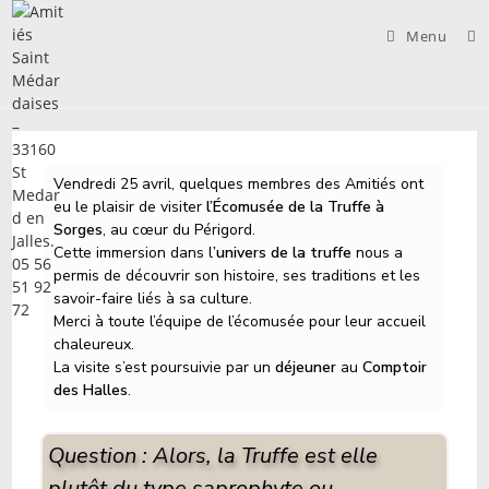
Skip
to
Menu
content
Vendredi 25 avril, quelques membres des Amitiés ont
eu le plaisir de visiter
l’Écomusée de la Truffe à
Sorges
, au cœur du Périgord.
Cette immersion dans l
’univers de la truffe
nous a
permis de découvrir son histoire, ses traditions et les
savoir-faire liés à sa culture.
Merci à toute l’équipe de l’écomusée pour leur accueil
chaleureux.
La visite s’est poursuivie par un
déjeuner
au
Comptoir
des Halles
.
Question : Alors, la Truffe est elle
plutôt du type saprophyte ou