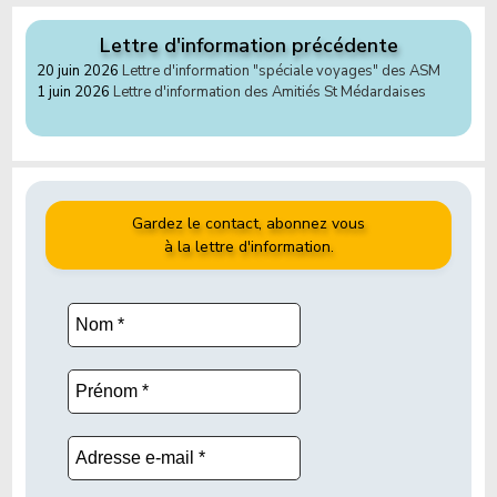
Lettre d'information précédente
20 juin 2026
Lettre d'information "spéciale voyages" des ASM
1 juin 2026
Lettre d'information des Amitiés St Médardaises
Gardez le contact, abonnez vous
à la lettre d'information.