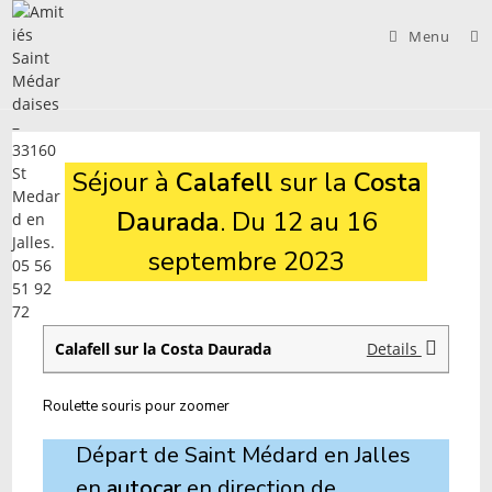
Skip
to
Menu
content
Séjour à
Calafell
sur la
Costa
Daurada
. Du 12 au 16
septembre 2023
Calafell sur la Costa Daurada
Details
Roulette souris pour zoomer
Départ de Saint Médard en Jalles
en
autocar
en direction de