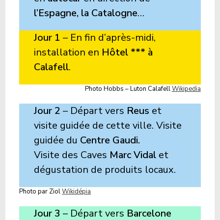
l’Espagne, la Catalogne
…
Jour 1
– En fin d’après-midi,
installation en
Hôtel *** à
Calafell
.
Photo Hobbs – Luton Calafell
Wikipedia
Jour 2
– Départ vers
Reus
et
visite guidée de cette ville. Visite
guidée du
Centre Gaudi.
Visite des Caves
Marc Vidal
et
dégustation de produits locaux.
Photo par Ziol
Wikidépia
Jour 3
– Départ vers
Barcelone