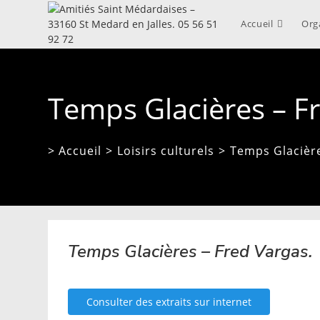
Skip
to
Accueil
Org
content
Temps Glacières – F
> Accueil
>
Loisirs culturels
>
Temps Glacière
Temps Glacières – Fred Vargas.
Consulter des extraits sur internet