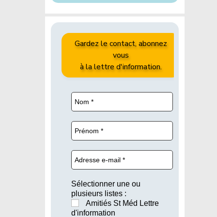
Gardez le contact, abonnez
vous
à la lettre d'information.
Sélectionner une ou
plusieurs listes :
Amitiés St Méd Lettre
d'information