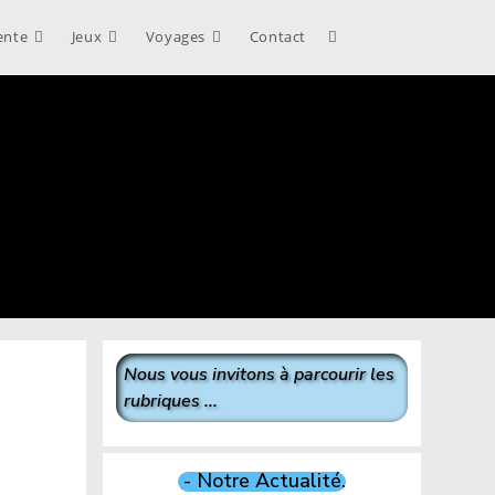
ente
Jeux
Voyages
Contact
Toggle
website
search
Nous vous invitons à parcourir les
rubriques ...
- Notre Actualité.