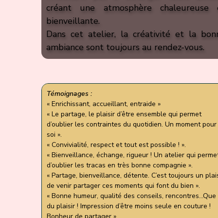
créant une atmosphère chaleureuse 
bienveillante.
Dans cet atelier, la créativité et la bon
ambiance sont toujours au rendez-vous.
Témoignages :
« Enrichissant, accueillant, entraide »
« Le partage, le plaisir d’être ensemble qui permet
d’oublier les contraintes du quotidien. Un moment pour
soi ».
« Convivialité, respect et tout est possible ! ».
« Bienveillance, échange, rigueur ! Un atelier qui perme
d’oublier les tracas en très bonne compagnie ».
« Partage, bienveillance, détente. C’est toujours un plais
de venir partager ces moments qui font du bien ».
« Bonne humeur, qualité des conseils, rencontres…Que
du plaisir ! Impression d’être moins seule en couture !
Bonheur de partager ».