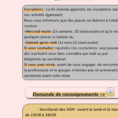
Inscriptions
:
La fin d’année approche, les inscriptions da
nos activités également.
Nous vous informons que des places se libèrent à l’atel
couture :
–
Mercredi matin
(1x semaine, 30 séances/an) et qu’il re
quelques places à l’atelier du
–
Samedi après-midi
(1x mois,10 séances/an).
Si vous souhaitez
,
rejoindre nos couturières
, vous pouv
dès à présent vous faire connaître par mail ou par
téléphone au secrétariat.
Si vous avez envie,
avant de vous engager, de rencontr
la professeure et le groupe, n’hésitez pas en prévenant
secrétariat avant votre visite.
Demande de renseignements –>
Rappel
:
Secrétariat des ASM : ouvert le lundi et le mar
de 13h30 à 16h30.