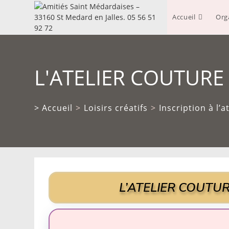
Skip
to
Accueil
Org
content
L'ATELIER COUTURE 
> Accueil
>
Loisirs créatifs
>
Inscription à l’
L’ATELIER COUTURE