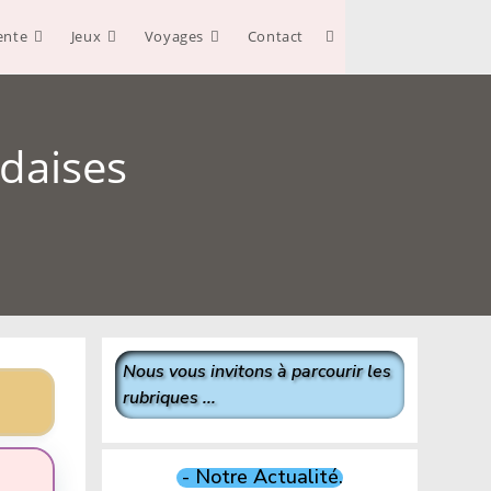
ente
Jeux
Voyages
Contact
Toggle
website
daises
search
Nous vous invitons à parcourir les
rubriques ...
- Notre Actualité.