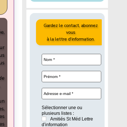
Gardez le contact, abonnez
e,
vous
à la lettre d'information.
ur
us
us
de
…
un
s,
Sélectionner une ou
plusieurs listes :
es
Amitiés St Méd Lettre
es
d'information