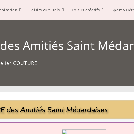
anisation
Loisirs culturels
Loisirs créatifs
Sports/Dét
des Amitiés Saint Médar
atelier COUTURE
 des Amitiés Saint Médardaises