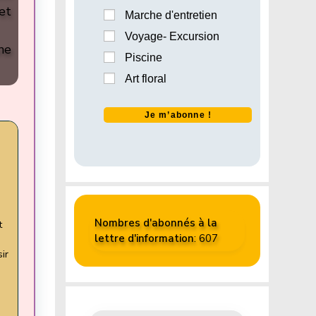
et
Marche d'entretien
Voyage- Excursion
ne
Piscine
Art floral
Nombres d'abonnés à la
t
lettre d'information
: 607
ir