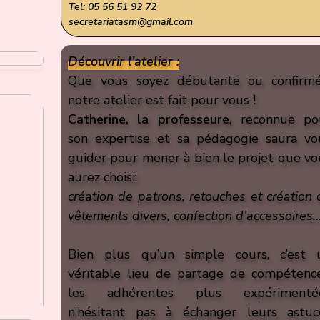
Tel: 05 56 51 92 72
secretariatasm@gmail.com
Découvrir l’atelier :
Que vous soyez débutante ou confirmé
notre atelier est fait pour vous !
Catherine, la professeure
, reconnue po
son expertise et sa pédagogie saura vo
guider pour mener à bien le projet que vo
aurez choisi:
création de patrons, retouches et création 
vêtements divers, confection d’accessoires
Bien plus qu’un simple cours, c’est 
véritable lieu de partage de compétence
les adhérentes plus expérimenté
n’hésitant pas à échanger leurs astuc