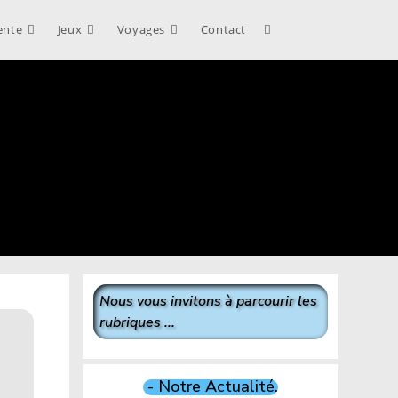
ente
Jeux
Voyages
Contact
Toggle
website
search
Nous vous invitons à parcourir les
rubriques ...
- Notre Actualité.