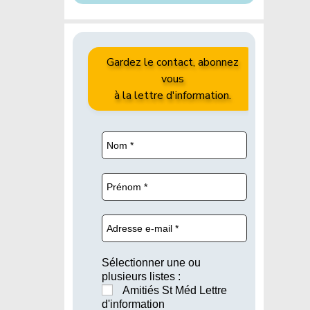
Gardez le contact, abonnez
vous
à la lettre d'information.
Sélectionner une ou
plusieurs listes :
Amitiés St Méd Lettre
d'information