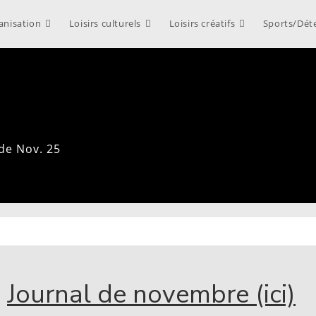
anisation
Loisirs culturels
Loisirs créatifs
Sports/Dét
 de Nov. 25
Journal de novembre (ici)